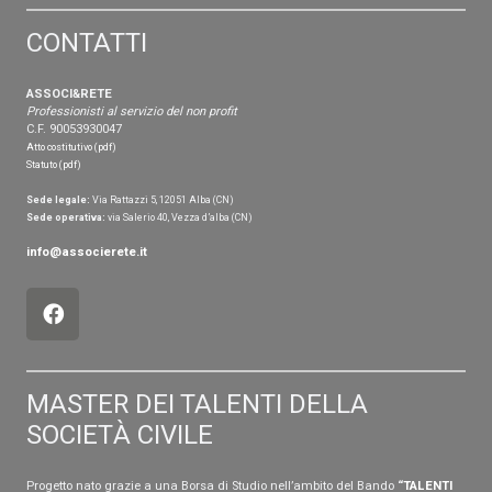
CONTATTI
ASSOCI&RETE
Professionisti al servizio del non profit
C.F. 90053930047
Atto costitutivo (pdf)
Statuto (pdf)
Sede legale:
Via Rattazzi 5, 12051 Alba (CN)
Sede operativa:
via Salerio 40, Vezza d’alba (CN)
info@associerete.it
MASTER DEI TALENTI DELLA
SOCIETÀ CIVILE
Progetto nato grazie a una Borsa di Studio nell’ambito del Bando
“
TALENTI